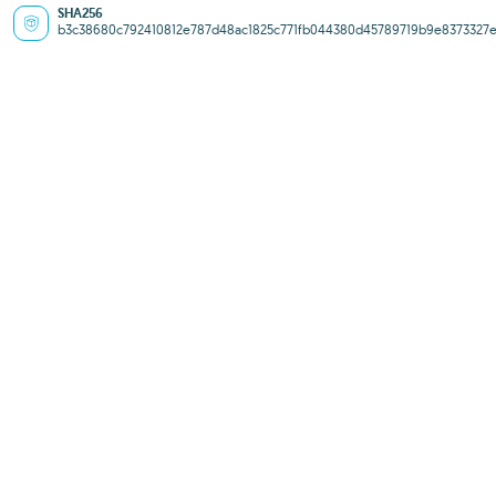
SHA256
b3c38680c792410812e787d48ac1825c771fb044380d45789719b9e8373327