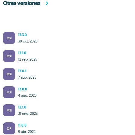
Otras versiones
13.3.0
MSI
30 oct. 2025
13.1.0
MSI
12 sep. 2025
13.0.1
MSI
7 ago. 2025
13.0.0
MSI
4 ago. 2025
12.1.0
MSI
31 ene. 2023
11.0.0
ZIP
9 abr. 2022