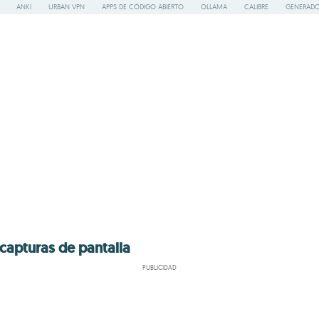
ANKI
URBAN VPN
APPS DE CÓDIGO ABIERTO
OLLAMA
CALIBRE
GENERADO
capturas de pantalla
PUBLICIDAD