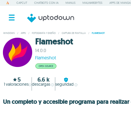
CAPCUT
CHATBOTS CON IA
MANUS
MALWAREBYTES
APPS DE MANGA
WINDOWS
/
APPS
/
FOTOGRAFÍA Y DISEÑO
/
CAPTURA DE PANTALLA
/
FLAMESHOT
Flameshot
14.0.0
Flameshot
OPEN SOURCE
5
6.6 k
1
valoraciones
descargas
seguridad
Un completo y accesible programa para realizar 